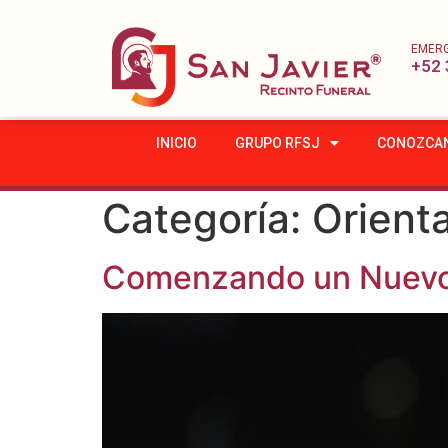
EMER
+52 
INICIO
GRUPO RFSJ
CONOZCA
Categoría:
Orienta
Comenzando un Nuev