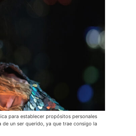
nica para establecer propósitos personales
 de un ser querido, ya que trae consigo la