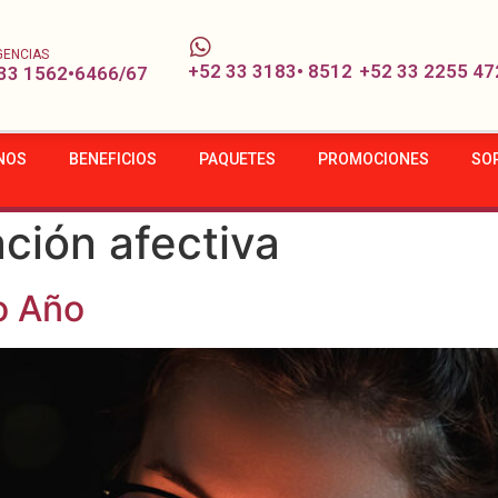
GENCIAS
+52 33 3183• 8512
+52 33 2255 47
33 1562•6466/67
NOS
BENEFICIOS
PAQUETES
PROMOCIONES
SO
ción afectiva
o Año