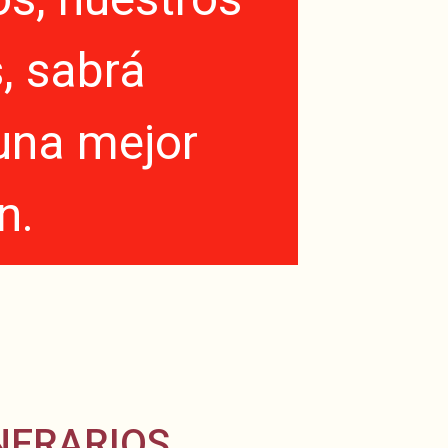
, sabrá
una mejor
n.
NERARIOS