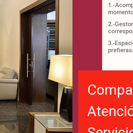
1.-Acomp
momento
2.-Gestor
correspo
3.-Espac
prefieras
Compar
Atenció
Servici