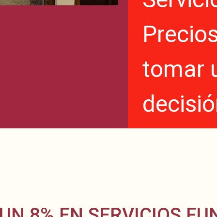
Precios
tomar 
decisió
UN 8% EN SERVICIOS FU