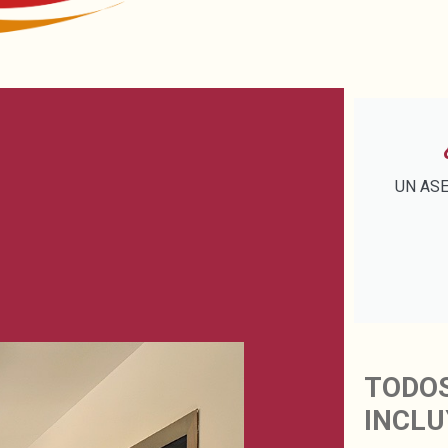
UN AS
TODO
INCLU