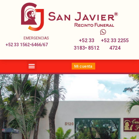
EMERGENCIAS
+52 33
+52 33 2255
+52 33 1562•6466/67
3183• 8512
4724
Mi cuenta