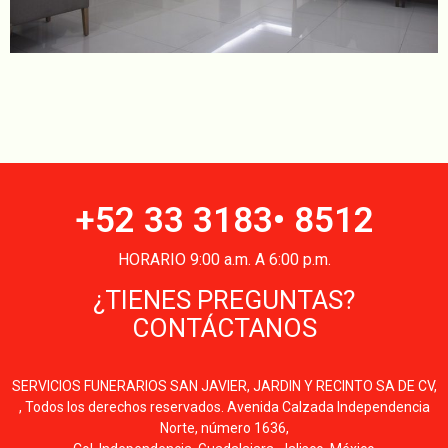
+52 33 3183• 8512
HORARIO 9:00 a.m. A 6:00 p.m.
¿TIENES PREGUNTAS?
CONTÁCTANOS
SERVICIOS FUNERARIOS SAN JAVIER, JARDIN Y RECINTO SA DE CV,
, Todos los derechos reservados. Avenida Calzada Independencia
Norte, número 1636,