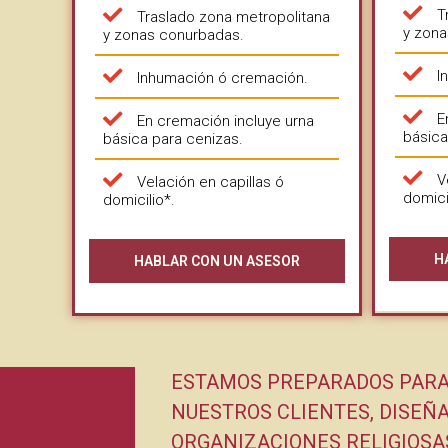
T
Traslado zona metropolitana
y zona
y zonas conurbadas.
I
Inhumación ó cremación.
E
En cremación incluye urna
básica
básica para cenizas.
V
Velación en capillas ó
domici
domicilio*.
H
HABLAR CON UN ASESOR
ESTAMOS PREPARADOS PARA 
NUESTROS CLIENTES, DISEÑ
ORGANIZACIONES RELIGIOSAS