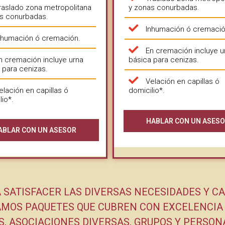
raslado zona metropolitana
y zonas conurbadas.
s conurbadas.
Inhumación ó cremació
nhumación ó cremación.
En cremación incluye u
n cremación incluye urna
básica para cenizas.
 para cenizas.
Velación en capillas ó
elación en capillas ó
domicilio*.
lio*.
HABLAR CON UN ASES
ABLAR CON UN ASESOR
SATISFACER LAS DIVERSAS NECESIDADES Y C
AMOS PAQUETES QUE CUBREN CON EXCELENCIA 
, ASOCIACIONES DIVERSAS, GRUPOS Y PERSONA