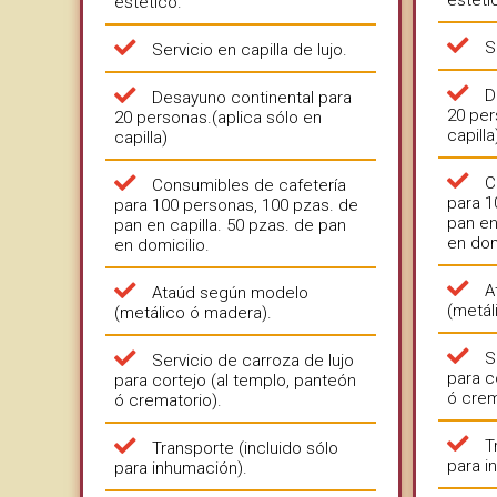
estético.
S
Servicio en capilla de lujo.
D
Desayuno continental para
20 per
20 personas.(aplica sólo en
capilla
capilla)
C
Consumibles de cafetería
para 1
para 100 personas, 100 pzas. de
pan en
pan en capilla. 50 pzas. de pan
en dom
en domicilio.
A
Ataúd según modelo
(metál
(metálico ó madera).
S
Servicio de carroza de lujo
para c
para cortejo (al templo, panteón
ó crem
ó crematorio).
T
Transporte (incluido sólo
para i
para inhumación).