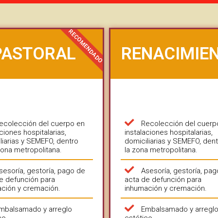
RECOMENDADO
PASTORAL
RENACIMIE
ecolección del cuerpo en
Recolección del cuerp
aciones hospitalarias,
instalaciones hospitalarias,
liarias y SEMEFO, dentro
domiciliarias y SEMEFO, den
zona metropolitana.
la zona metropolitana.
sesoría, gestoría, pago de
Asesoría, gestoría, pa
e defunción para
acta de defunción para
ción y cremación.
inhumación y cremación.
mbalsamado y arreglo
Embalsamado y arregl
co.
estético.