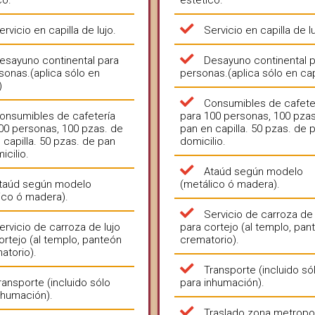
ervicio en capilla de lujo.
Servicio en capilla de lu
esayuno continental para
Desayuno continental p
sonas.(aplica sólo en
personas.(aplica sólo en cap
)
Consumibles de cafete
onsumibles de cafetería
para 100 personas, 100 pza
00 personas, 100 pzas. de
pan en capilla. 50 pzas. de 
 capilla. 50 pzas. de pan
domicilio.
icilio.
Ataúd según modelo
taúd según modelo
(metálico ó madera).
ico ó madera).
Servicio de carroza de 
ervicio de carroza de lujo
para cortejo (al templo, pan
ortejo (al templo, panteón
crematorio).
atorio).
Transporte (incluido só
ransporte (incluido sólo
para inhumación).
nhumación).
Traslado zona metropol