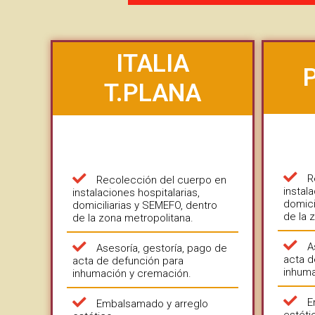
ITALIA
T.PLANA
R
Recolección del cuerpo en
instal
instalaciones hospitalarias,
domici
domiciliarias y SEMEFO, dentro
de la 
de la zona metropolitana.
A
Asesoría, gestoría, pago de
acta d
acta de defunción para
inhuma
inhumación y cremación.
E
Embalsamado y arreglo
estéti