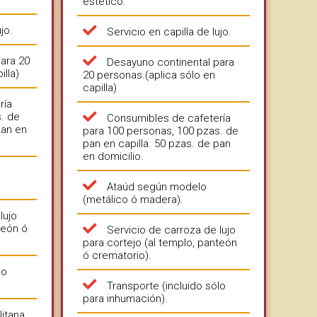
estético.
jo.
Servicio en capilla de lujo.
ara 20
Desayuno continental para
illa)
20 personas.(aplica sólo en
capilla)
ría
s. de
Consumibles de cafetería
pan en
para 100 personas, 100 pzas. de
pan en capilla. 50 pzas. de pan
en domicilio.
Ataúd según modelo
(metálico ó madera).
lujo
teón ó
Servicio de carroza de lujo
para cortejo (al templo, panteón
ó crematorio).
lo
Transporte (incluido sólo
para inhumación).
itana