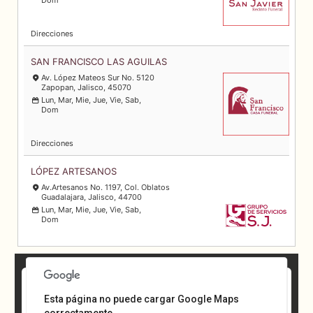
Dom
Direcciones
SAN FRANCISCO LAS AGUILAS
Av. López Mateos Sur No. 5120
Zapopan, Jalisco, 45070
Lun, Mar, Mie, Jue, Vie, Sab,
Dom
Direcciones
LÓPEZ ARTESANOS
Av.Artesanos No. 1197, Col. Oblatos
Guadalajara, Jalisco, 44700
Lun, Mar, Mie, Jue, Vie, Sab,
Dom
Direcciones
×
Localizar su geoposición
Esta página no puede cargar Google Maps