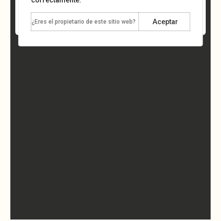
correctamente.
Aceptar
Localizar
¿Eres el propietario de este sitio web?