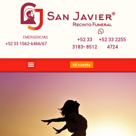
EMERGENCIAS
+52 33
+52 33 2255
+52 33 1562•6466/67
3183• 8512
4724
Mi cuenta