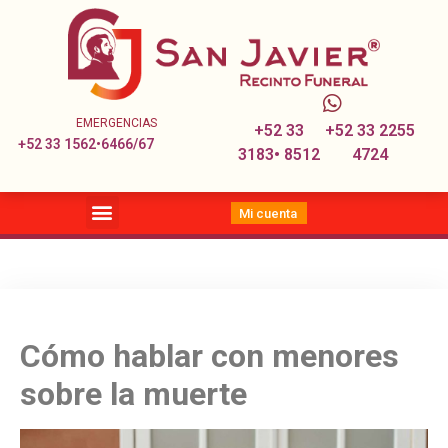
EMERGENCIAS
+52 33
+52 33 2255
+52 33 1562•6466/67
3183• 8512
4724
Mi cuenta
Cómo hablar con menores
sobre la muerte